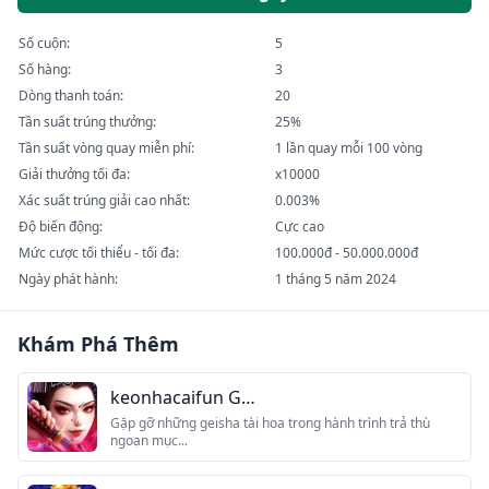
Số cuộn:
5
Số hàng:
3
Dòng thanh toán:
20
Tần suất trúng thưởng:
25%
Tần suất vòng quay miễn phí:
1 lần quay mỗi 100 vòng
Giải thưởng tối đa:
x10000
Xác suất trúng giải cao nhất:
0.003%
Độ biến động:
Cực cao
Mức cược tối thiểu - tối đa:
100.000đ - 50.000.000đ
Ngày phát hành:
1 tháng 5 năm 2024
Khám Phá Thêm
keonhacaifun Geisha's Revenge
Gặp gỡ những geisha tài hoa trong hành trình trả thù
ngoạn mục...