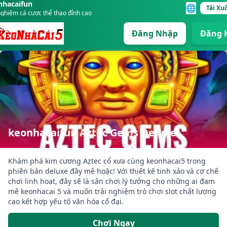
nhacaifun
🌐
Tải Xu
nghiệm cá cược thể thao đỉnh cao
Đăng Nhập
Đăng 
keonhacaifun Aztec Gems Deluxe
Khám phá kim cương Aztec cổ xưa cùng keonhacai5 trong
phiên bản deluxe đầy mê hoặc! Với thiết kế tinh xảo và cơ chế
chơi linh hoạt, đây sẽ là sân chơi lý tưởng cho những ai đam
mê keonhacai 5 và muốn trải nghiệm trò chơi slot chất lượng
cao kết hợp yếu tố văn hóa cổ đại.
Chơi Ngay