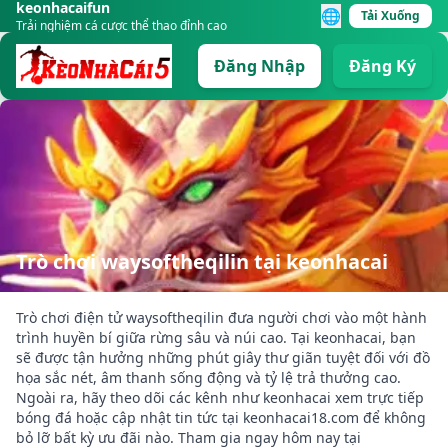
keonhacaifun
🌐
Tải Xuống
Trải nghiệm cá cược thể thao đỉnh cao
Đăng Nhập
Đăng Ký
Trò chơi waysoftheqilin tại keonhacai
Trò chơi điện tử waysoftheqilin đưa người chơi vào một hành
trình huyền bí giữa rừng sâu và núi cao. Tại keonhacai, bạn
sẽ được tận hưởng những phút giây thư giãn tuyệt đối với đồ
họa sắc nét, âm thanh sống động và tỷ lệ trả thưởng cao.
Ngoài ra, hãy theo dõi các kênh như keonhacai xem trực tiếp
bóng đá hoặc cập nhật tin tức tại keonhacai18.com để không
bỏ lỡ bất kỳ ưu đãi nào. Tham gia ngay hôm nay tại