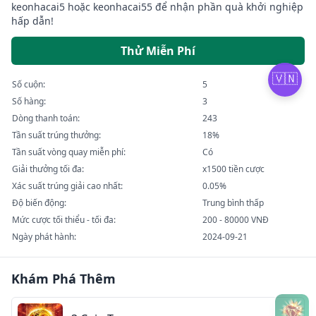
keonhacai5 hoặc keonhacai55 để nhận phần quà khởi nghiệp
hấp dẫn!
Thử Miễn Phí
🇻🇳
Số cuộn:
5
Số hàng:
3
Dòng thanh toán:
243
Tần suất trúng thưởng:
18%
Tần suất vòng quay miễn phí:
Có
Giải thưởng tối đa:
x1500 tiền cược
Xác suất trúng giải cao nhất:
0.05%
Độ biến động:
Trung bình thấp
Mức cược tối thiểu - tối đa:
200 - 80000 VNĐ
Ngày phát hành:
2024-09-21
Khám Phá Thêm